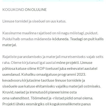
KOGUKOND
ON OLULINE
Linnuse tornidel ja siseõuel on uus katus.
Kassinurme maalinna rajatised on nii nagu mõistagi, puidust.
Puidul halb omadus mädaneda-
kõduneda. Teadagi on puit kallis
materjal.
Rajatiste parandamiseks ja materjali muretsemiseks vajab selts
raha. Oleme kirjutanud igal aastal
mõne projekti. Linnuse
põhiosa katuse olime KOP toetusel juba eelnevatel aastatel
uuendanud.
Kohaliku omaalgatuse programmi 2023.
kevadvooru kirjutasime taotluse linnuse tornidele ja
siseõuele
uue katuse ehitamiseks vajaliku materjali ostmiseks.
Kruvid, naelad ja immutusõli planeerisime osta
oma
vahenditest. Töömehed ja -riistad pidid omal olema.
Projekti üheks eesmärgiks oli kogukonnaliikmete
panus