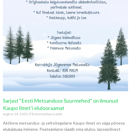
Sarjast “Eesti Metsanduse Suurmehed” on ilmunud
Kaupo Ilmet’i elulooraamat
august 14, 2022
Kommentaare pole
Aktiivne metsandus- ja seltsitegelane Kaupo Ilmet on väga põneva
elukäiguga inimene. Peategelane räägib oma eluloo, lapsepõlvest