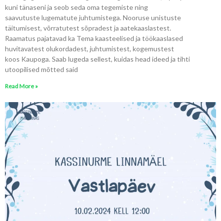
kuni tänaseni ja seob seda oma tegemiste ning
saavutuste lugematute juhtumistega. Nooruse unistuste
täitumisest, võrratutest sõpradest ja aatekaaslastest.
Raamatus pajatavad ka Tema kaasteelised ja töökaaslased
huvitavatest olukordadest, juhtumistest, kogemustest
koos Kaupoga. Saab lugeda sellest, kuidas head ideed ja tihti
utoopilised mõtted said
Read More »