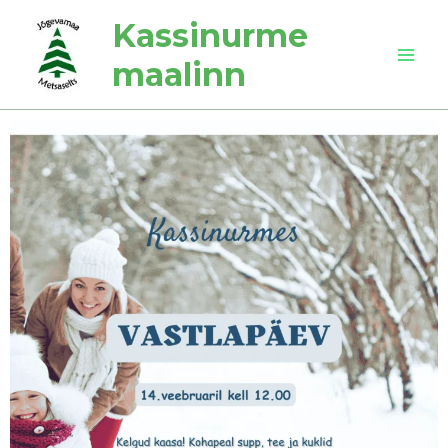
Skip
Kassinurme
to
content
maalinn